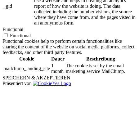
use a website and helps in creating an analytics
_gid
report of how the website is doing. The data
collected including the number visitors, the source
where they have come from, and the pages visted in
an anonymous form.
Functional
Functional
Functional cookies help to perform certain functionalities like
sharing the content of the website on social media platforms, collect
feedbacks, and other third-party features.
Cookie
Dauer
Beschreibung
1
The cookie is set by the email
mailchimp_landing_site
month
marketing service MailChimp.
SPEICHERN & AKZEPTIEREN
Präsentiert von