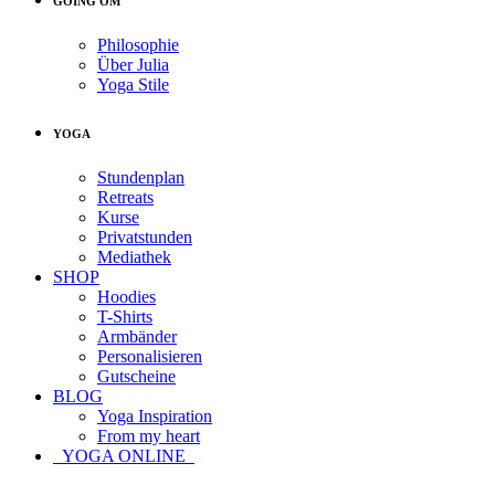
GOING OM
Philosophie
Über Julia
Yoga Stile
YOGA
Stundenplan
Retreats
Kurse
Privatstunden
Mediathek
SHOP
Hoodies
T-Shirts
Armbänder
Personalisieren
Gutscheine
BLOG
Yoga Inspiration
From my heart
YOGA ONLINE