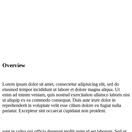
Overview
Lorem ipsum dolor sit amet, consectetur adipisicing elit, sed do
eiusmod tempor incididunt ut labore et dolore magna aliqua. Ut
enim ad minim veniam, quis nostrud exercitation ullamco laboris nisi
ut aliquip ex ea commodo consequat. Duis aute irure dolor in
reprehenderit in voluptate velit esse cillum dolore eu fugiat nulla
pariatur. Excepteur sint occaecat cupidatat non proident.
sunt in culpa qui officia deserunt mollit anim id est laborum. Sed ut