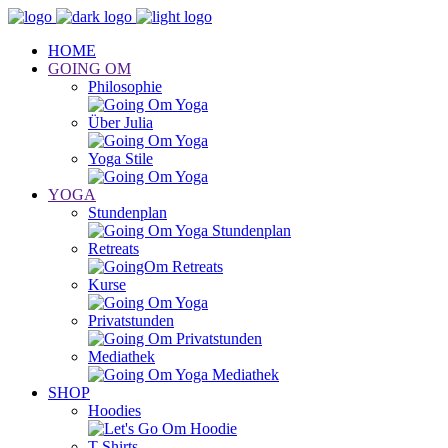
HOME
GOING OM
Philosophie
Über Julia
Yoga Stile
YOGA
Stundenplan
Retreats
Kurse
Privatstunden
Mediathek
SHOP
Hoodies
T-Shirts