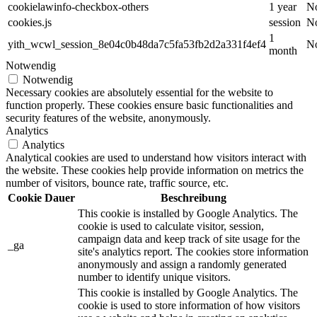
cookielawinfo-checkbox-others
1 year
No
cookies.js
session
No
1
yith_wcwl_session_8e04c0b48da7c5fa53fb2d2a331f4ef4
No
month
Notwendig
Notwendig
Necessary cookies are absolutely essential for the website to
function properly. These cookies ensure basic functionalities and
security features of the website, anonymously.
Analytics
Analytics
Analytical cookies are used to understand how visitors interact with
the website. These cookies help provide information on metrics the
number of visitors, bounce rate, traffic source, etc.
Cookie
Dauer
Beschreibung
This cookie is installed by Google Analytics. The
cookie is used to calculate visitor, session,
campaign data and keep track of site usage for the
_ga
site's analytics report. The cookies store information
anonymously and assign a randomly generated
number to identify unique visitors.
This cookie is installed by Google Analytics. The
cookie is used to store information of how visitors