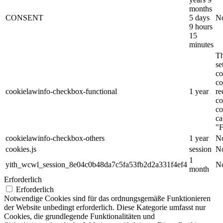
months
CONSENT
5 days
No
9 hours
15
minutes
Th
s
co
co
cookielawinfo-checkbox-functional
1 year
re
co
co
ca
"F
cookielawinfo-checkbox-others
1 year
No
cookies.js
session
No
1
yith_wcwl_session_8e04c0b48da7c5fa53fb2d2a331f4ef4
No
month
Erforderlich
Erforderlich
Notwendige Cookies sind für das ordnungsgemäße Funktionieren
der Website unbedingt erforderlich. Diese Kategorie umfasst nur
Cookies, die grundlegende Funktionalitäten und