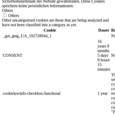
Sicherheitsmerkmale der Website gewährleisten. Diese Cookies
speichern keine persönlichen Informationen.
Others
Others
Other uncategorized cookies are those that are being analyzed and
have not been classified into a category as yet.
Cookie
Dauer
B
_gat_gtag_UA_192728944_1
No
16
years 9
months
CONSENT
5 days
No
9 hours
15
minutes
Th
s
co
co
cookielawinfo-checkbox-functional
1 year
re
co
co
ca
"F