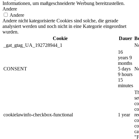
Informationen, um maßgeschneiderte Werbung bereitzustellen.
Andere
Andere
Andere nicht kategorisierte Cookies sind solche, die gerade
analysiert werden und noch nicht in eine Kategorie eingeordnet
wurden.
Cookie
Dauer
B
_gat_gtag_UA_192728944_1
No
16
years 9
months
CONSENT
5 days
No
9 hours
15
minutes
Th
s
co
co
cookielawinfo-checkbox-functional
1 year
re
co
co
ca
"F