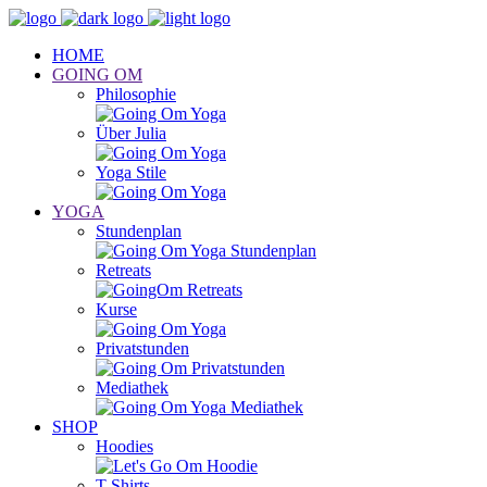
HOME
GOING OM
Philosophie
Über Julia
Yoga Stile
YOGA
Stundenplan
Retreats
Kurse
Privatstunden
Mediathek
SHOP
Hoodies
T-Shirts