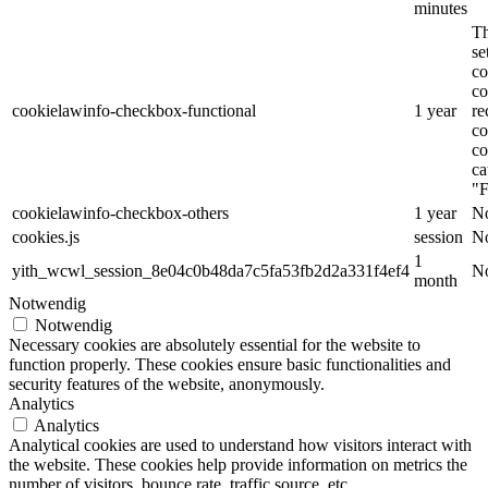
minutes
Th
s
co
co
cookielawinfo-checkbox-functional
1 year
re
co
co
ca
"F
cookielawinfo-checkbox-others
1 year
No
cookies.js
session
No
1
yith_wcwl_session_8e04c0b48da7c5fa53fb2d2a331f4ef4
No
month
Notwendig
Notwendig
Necessary cookies are absolutely essential for the website to
function properly. These cookies ensure basic functionalities and
security features of the website, anonymously.
Analytics
Analytics
Analytical cookies are used to understand how visitors interact with
the website. These cookies help provide information on metrics the
number of visitors, bounce rate, traffic source, etc.