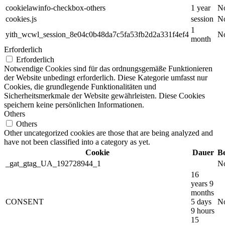
cookielawinfo-checkbox-others
1 year
No
cookies.js
session
No
1
yith_wcwl_session_8e04c0b48da7c5fa53fb2d2a331f4ef4
No
month
Erforderlich
Erforderlich
Notwendige Cookies sind für das ordnungsgemäße Funktionieren
der Website unbedingt erforderlich. Diese Kategorie umfasst nur
Cookies, die grundlegende Funktionalitäten und
Sicherheitsmerkmale der Website gewährleisten. Diese Cookies
speichern keine persönlichen Informationen.
Others
Others
Other uncategorized cookies are those that are being analyzed and
have not been classified into a category as yet.
Cookie
Dauer
B
_gat_gtag_UA_192728944_1
No
16
years 9
months
CONSENT
5 days
No
9 hours
15