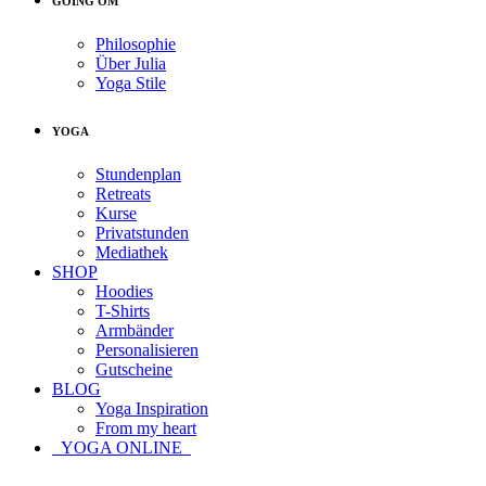
GOING OM
Philosophie
Über Julia
Yoga Stile
YOGA
Stundenplan
Retreats
Kurse
Privatstunden
Mediathek
SHOP
Hoodies
T-Shirts
Armbänder
Personalisieren
Gutscheine
BLOG
Yoga Inspiration
From my heart
YOGA ONLINE