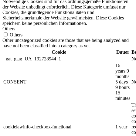
Notwendige Cookies sind für das ordnungsgemäße Funktionieren
der Website unbedingt erforderlich. Diese Kategorie umfasst nur
Cookies, die grundlegende Funktionalitäten und
Sicherheitsmerkmale der Website gewährleisten. Diese Cookies
speichern keine persönlichen Informationen.
Others
Others
Other uncategorized cookies are those that are being analyzed and
have not been classified into a category as yet.
Cookie
Dauer
B
_gat_gtag_UA_192728944_1
No
16
years 9
months
CONSENT
5 days
No
9 hours
15
minutes
Th
s
co
co
cookielawinfo-checkbox-functional
1 year
re
co