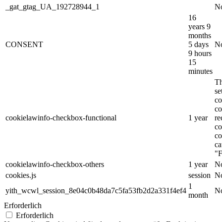
_gat_gtag_UA_192728944_1
No
16
years 9
months
CONSENT
5 days
No
9 hours
15
minutes
Th
s
co
co
cookielawinfo-checkbox-functional
1 year
re
co
co
ca
"F
cookielawinfo-checkbox-others
1 year
No
cookies.js
session
No
1
yith_wcwl_session_8e04c0b48da7c5fa53fb2d2a331f4ef4
No
month
Erforderlich
Erforderlich