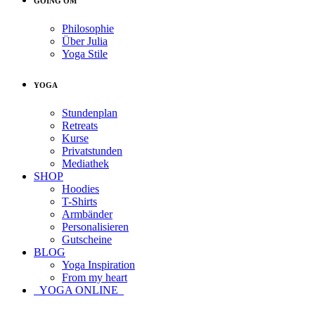
GOING OM
Philosophie
Über Julia
Yoga Stile
YOGA
Stundenplan
Retreats
Kurse
Privatstunden
Mediathek
SHOP
Hoodies
T-Shirts
Armbänder
Personalisieren
Gutscheine
BLOG
Yoga Inspiration
From my heart
YOGA ONLINE