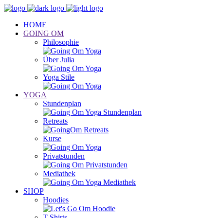
HOME
GOING OM
Philosophie
Über Julia
Yoga Stile
YOGA
Stundenplan
Retreats
Kurse
Privatstunden
Mediathek
SHOP
Hoodies
T-Shirts