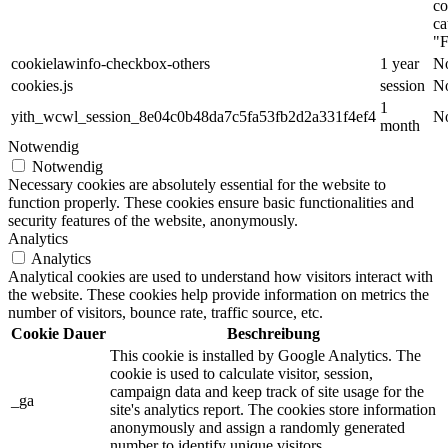
co
ca
"F
cookielawinfo-checkbox-others
1 year
No
cookies.js
session
No
1
yith_wcwl_session_8e04c0b48da7c5fa53fb2d2a331f4ef4
No
month
Notwendig
Notwendig
Necessary cookies are absolutely essential for the website to
function properly. These cookies ensure basic functionalities and
security features of the website, anonymously.
Analytics
Analytics
Analytical cookies are used to understand how visitors interact with
the website. These cookies help provide information on metrics the
number of visitors, bounce rate, traffic source, etc.
Cookie
Dauer
Beschreibung
This cookie is installed by Google Analytics. The
cookie is used to calculate visitor, session,
campaign data and keep track of site usage for the
_ga
site's analytics report. The cookies store information
anonymously and assign a randomly generated
number to identify unique visitors.