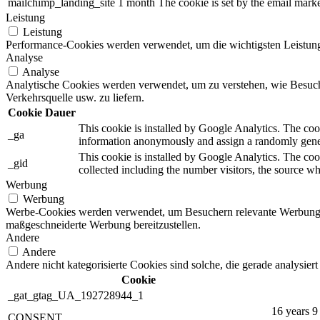
mailchimp_landing_site
1 month
The cookie is set by the email mark
Leistung
Leistung
Performance-Cookies werden verwendet, um die wichtigsten Leistungsi
Analyse
Analyse
Analytische Cookies werden verwendet, um zu verstehen, wie Besuche
Verkehrsquelle usw. zu liefern.
Cookie
Dauer
This cookie is installed by Google Analytics. The cooki
_ga
information anonymously and assign a randomly gener
This cookie is installed by Google Analytics. The cook
_gid
collected including the number visitors, the source 
Werbung
Werbung
Werbe-Cookies werden verwendet, um Besuchern relevante Werbung 
maßgeschneiderte Werbung bereitzustellen.
Andere
Andere
Andere nicht kategorisierte Cookies sind solche, die gerade analysie
Cookie
_gat_gtag_UA_192728944_1
16 years 9
CONSENT