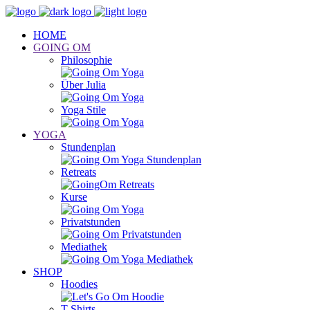
HOME
GOING OM
Philosophie
Über Julia
Yoga Stile
YOGA
Stundenplan
Retreats
Kurse
Privatstunden
Mediathek
SHOP
Hoodies
T-Shirts