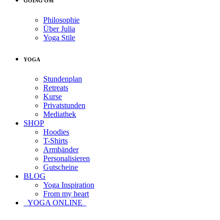
GOING OM
Philosophie
Über Julia
Yoga Stile
YOGA
Stundenplan
Retreats
Kurse
Privatstunden
Mediathek
SHOP
Hoodies
T-Shirts
Armbänder
Personalisieren
Gutscheine
BLOG
Yoga Inspiration
From my heart
YOGA ONLINE