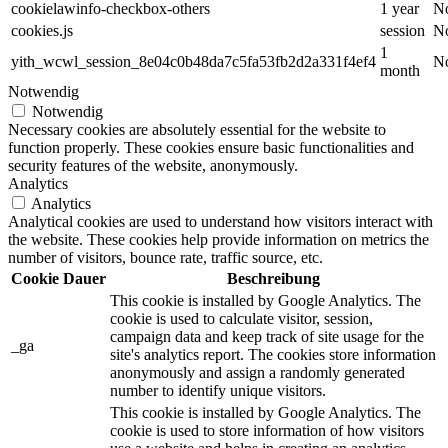
cookielawinfo-checkbox-others
1 year
No
cookies.js
session
No
1
yith_wcwl_session_8e04c0b48da7c5fa53fb2d2a331f4ef4
No
month
Notwendig
Notwendig
Necessary cookies are absolutely essential for the website to
function properly. These cookies ensure basic functionalities and
security features of the website, anonymously.
Analytics
Analytics
Analytical cookies are used to understand how visitors interact with
the website. These cookies help provide information on metrics the
number of visitors, bounce rate, traffic source, etc.
Cookie
Dauer
Beschreibung
This cookie is installed by Google Analytics. The
cookie is used to calculate visitor, session,
campaign data and keep track of site usage for the
_ga
site's analytics report. The cookies store information
anonymously and assign a randomly generated
number to identify unique visitors.
This cookie is installed by Google Analytics. The
cookie is used to store information of how visitors