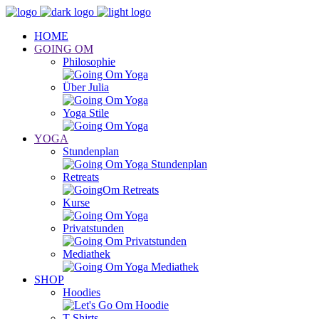
HOME
GOING OM
Philosophie
Über Julia
Yoga Stile
YOGA
Stundenplan
Retreats
Kurse
Privatstunden
Mediathek
SHOP
Hoodies
T-Shirts