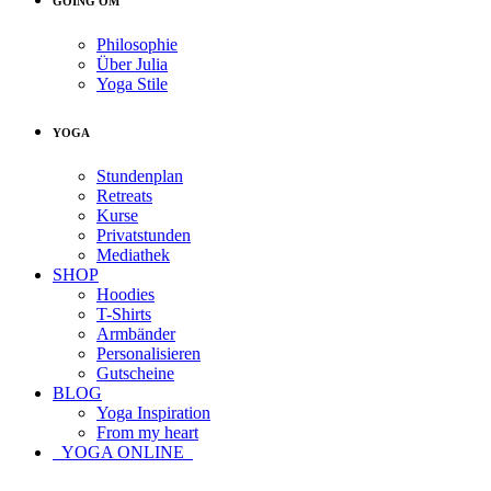
GOING OM
Philosophie
Über Julia
Yoga Stile
YOGA
Stundenplan
Retreats
Kurse
Privatstunden
Mediathek
SHOP
Hoodies
T-Shirts
Armbänder
Personalisieren
Gutscheine
BLOG
Yoga Inspiration
From my heart
YOGA ONLINE