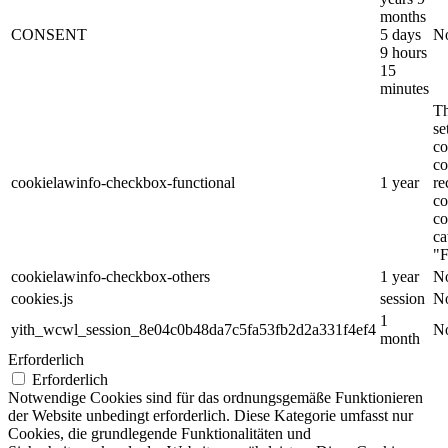
months
CONSENT
5 days
No
9 hours
15
minutes
Th
s
co
co
cookielawinfo-checkbox-functional
1 year
re
co
co
ca
"F
cookielawinfo-checkbox-others
1 year
No
cookies.js
session
No
1
yith_wcwl_session_8e04c0b48da7c5fa53fb2d2a331f4ef4
No
month
Erforderlich
Erforderlich
Notwendige Cookies sind für das ordnungsgemäße Funktionieren
der Website unbedingt erforderlich. Diese Kategorie umfasst nur
Cookies, die grundlegende Funktionalitäten und