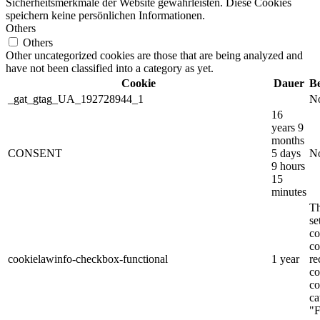
Sicherheitsmerkmale der Website gewährleisten. Diese Cookies
speichern keine persönlichen Informationen.
Others
Others
Other uncategorized cookies are those that are being analyzed and
have not been classified into a category as yet.
Cookie
Dauer
B
_gat_gtag_UA_192728944_1
No
16
years 9
months
CONSENT
5 days
No
9 hours
15
minutes
Th
s
co
co
cookielawinfo-checkbox-functional
1 year
re
co
co
ca
"F