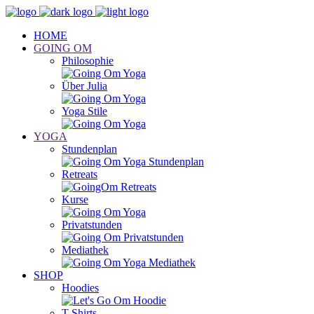
HOME
GOING OM
Philosophie
Über Julia
Yoga Stile
YOGA
Stundenplan
Retreats
Kurse
Privatstunden
Mediathek
SHOP
Hoodies
T-Shirts