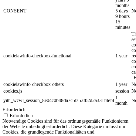
months
CONSENT
5 days
No
9 hours
15
minutes
Th
s
co
co
cookielawinfo-checkbox-functional
1 year
re
co
co
ca
"F
cookielawinfo-checkbox-others
1 year
No
cookies.js
session
No
1
yith_wcwl_session_8e04c0b48da7c5fa53fb2d2a331f4ef4
No
month
Erforderlich
Erforderlich
Notwendige Cookies sind für das ordnungsgemäße Funktionieren
der Website unbedingt erforderlich. Diese Kategorie umfasst nur
Cookies, die grundlegende Funktionalitäten und