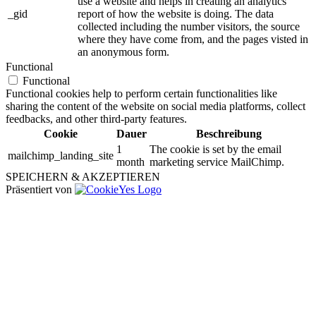
use a website and helps in creating an analytics
_gid
report of how the website is doing. The data
collected including the number visitors, the source
where they have come from, and the pages visted in
an anonymous form.
Functional
Functional
Functional cookies help to perform certain functionalities like
sharing the content of the website on social media platforms, collect
feedbacks, and other third-party features.
Cookie
Dauer
Beschreibung
1
The cookie is set by the email
mailchimp_landing_site
month
marketing service MailChimp.
SPEICHERN & AKZEPTIEREN
Präsentiert von