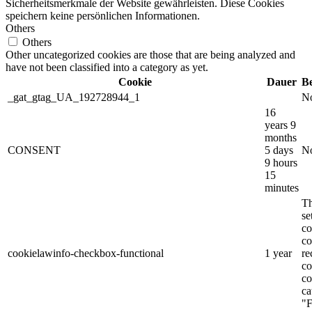
Sicherheitsmerkmale der Website gewährleisten. Diese Cookies
speichern keine persönlichen Informationen.
Others
Others
Other uncategorized cookies are those that are being analyzed and
have not been classified into a category as yet.
Cookie
Dauer
B
_gat_gtag_UA_192728944_1
No
16
years 9
months
CONSENT
5 days
No
9 hours
15
minutes
Th
s
co
co
cookielawinfo-checkbox-functional
1 year
re
co
co
ca
"F