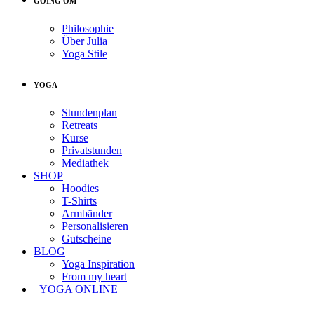
GOING OM
Philosophie
Über Julia
Yoga Stile
YOGA
Stundenplan
Retreats
Kurse
Privatstunden
Mediathek
SHOP
Hoodies
T-Shirts
Armbänder
Personalisieren
Gutscheine
BLOG
Yoga Inspiration
From my heart
YOGA ONLINE