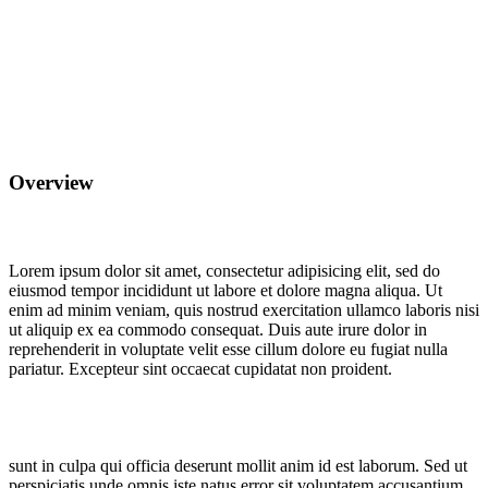
Overview
Lorem ipsum dolor sit amet, consectetur adipisicing elit, sed do
eiusmod tempor incididunt ut labore et dolore magna aliqua. Ut
enim ad minim veniam, quis nostrud exercitation ullamco laboris nisi
ut aliquip ex ea commodo consequat. Duis aute irure dolor in
reprehenderit in voluptate velit esse cillum dolore eu fugiat nulla
pariatur. Excepteur sint occaecat cupidatat non proident.
sunt in culpa qui officia deserunt mollit anim id est laborum. Sed ut
perspiciatis unde omnis iste natus error sit voluptatem accusantium