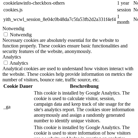
cookielawinfo-checkbox-others
1 year
No
cookies.js
session
No
1
yith_wcwl_session_8e04c0b48da7c5fa53fb2d2a331f4ef4
No
month
Notwendig
Notwendig
Necessary cookies are absolutely essential for the website to
function properly. These cookies ensure basic functionalities and
security features of the website, anonymously.
Analytics
Analytics
Analytical cookies are used to understand how visitors interact with
the website. These cookies help provide information on metrics the
number of visitors, bounce rate, traffic source, etc.
Cookie
Dauer
Beschreibung
This cookie is installed by Google Analytics. The
cookie is used to calculate visitor, session,
campaign data and keep track of site usage for the
_ga
site's analytics report. The cookies store information
anonymously and assign a randomly generated
number to identify unique visitors.
This cookie is installed by Google Analytics. The
cookie is used to store information of how visitors