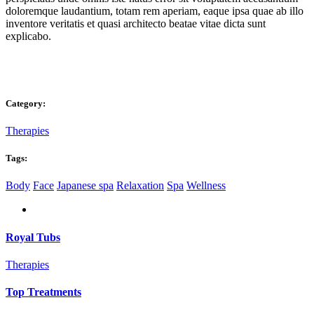
doloremque laudantium, totam rem aperiam, eaque ipsa quae ab illo
inventore veritatis et quasi architecto beatae vitae dicta sunt
explicabo.
Category:
Therapies
Tags:
Body
Face
Japanese spa
Relaxation
Spa
Wellness
Royal Tubs
Therapies
Top Treatments