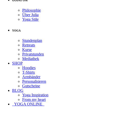
GOING OM
Philosophie
Über Julia
Yoga Stile
YOGA
Stundenplan
Retreats
Kurse
Privatstunden
Mediathek
SHOP
Hoodies
T-Shirts
Armbänder
Personalisieren
Gutscheine
BLOG
Yoga Inspiration
From my heart
YOGA ONLINE