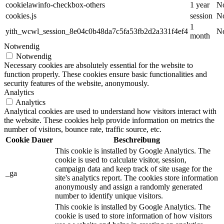
cookielawinfo-checkbox-others
1 year
No
cookies.js
session
No
1
yith_wcwl_session_8e04c0b48da7c5fa53fb2d2a331f4ef4
No
month
Notwendig
Notwendig
Necessary cookies are absolutely essential for the website to
function properly. These cookies ensure basic functionalities and
security features of the website, anonymously.
Analytics
Analytics
Analytical cookies are used to understand how visitors interact with
the website. These cookies help provide information on metrics the
number of visitors, bounce rate, traffic source, etc.
Cookie
Dauer
Beschreibung
This cookie is installed by Google Analytics. The
cookie is used to calculate visitor, session,
campaign data and keep track of site usage for the
_ga
site's analytics report. The cookies store information
anonymously and assign a randomly generated
number to identify unique visitors.
This cookie is installed by Google Analytics. The
cookie is used to store information of how visitors