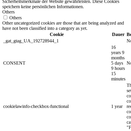
Sicherheitsmerkmale der Website gewährleisten. Diese Cookies
speichern keine persönlichen Informationen.
Others
Others
Other uncategorized cookies are those that are being analyzed and
have not been classified into a category as yet.
Cookie
Dauer
B
_gat_gtag_UA_192728944_1
No
16
years 9
months
CONSENT
5 days
No
9 hours
15
minutes
Th
s
co
co
cookielawinfo-checkbox-functional
1 year
re
co
co
ca
"F