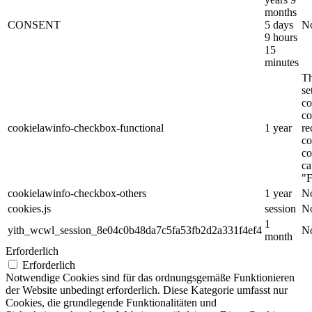
months
CONSENT
5 days
No
9 hours
15
minutes
Th
s
co
co
cookielawinfo-checkbox-functional
1 year
re
co
co
ca
"F
cookielawinfo-checkbox-others
1 year
No
cookies.js
session
No
1
yith_wcwl_session_8e04c0b48da7c5fa53fb2d2a331f4ef4
No
month
Erforderlich
Erforderlich
Notwendige Cookies sind für das ordnungsgemäße Funktionieren
der Website unbedingt erforderlich. Diese Kategorie umfasst nur
Cookies, die grundlegende Funktionalitäten und