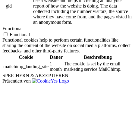
use a website and helps in creating an analytics
_gid
report of how the website is doing. The data
collected including the number visitors, the source
where they have come from, and the pages visted in
an anonymous form.
Functional
Functional
Functional cookies help to perform certain functionalities like
sharing the content of the website on social media platforms, collect
feedbacks, and other third-party features.
Cookie
Dauer
Beschreibung
1
The cookie is set by the email
mailchimp_landing_site
month
marketing service MailChimp.
SPEICHERN & AKZEPTIEREN
Präsentiert von