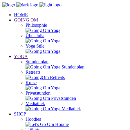
HOME
GOING OM
Philosophie
Über Julia
Yoga Stile
YOGA
Stundenplan
Retreats
Kurse
Privatstunden
Mediathek
SHOP
Hoodies
T-Shirts