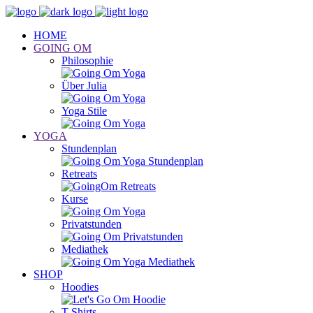
HOME
GOING OM
Philosophie
Über Julia
Yoga Stile
YOGA
Stundenplan
Retreats
Kurse
Privatstunden
Mediathek
SHOP
Hoodies
T-Shirts