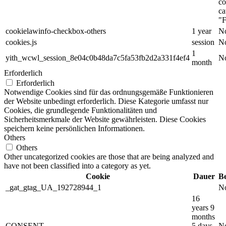
co
ca
"F
cookielawinfo-checkbox-others
1 year
No
cookies.js
session
No
1
yith_wcwl_session_8e04c0b48da7c5fa53fb2d2a331f4ef4
No
month
Erforderlich
Erforderlich
Notwendige Cookies sind für das ordnungsgemäße Funktionieren
der Website unbedingt erforderlich. Diese Kategorie umfasst nur
Cookies, die grundlegende Funktionalitäten und
Sicherheitsmerkmale der Website gewährleisten. Diese Cookies
speichern keine persönlichen Informationen.
Others
Others
Other uncategorized cookies are those that are being analyzed and
have not been classified into a category as yet.
Cookie
Dauer
B
_gat_gtag_UA_192728944_1
No
16
years 9
months
CONSENT
5 days
No