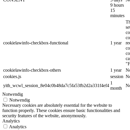
9 hours
15
minutes
Th
s
co
co
cookielawinfo-checkbox-functional
1 year
re
co
co
ca
"F
cookielawinfo-checkbox-others
1 year
No
cookies.js
session
No
1
yith_wcwl_session_8e04c0b48da7c5fa53fb2d2a331f4ef4
No
month
Notwendig
Notwendig
Necessary cookies are absolutely essential for the website to
function properly. These cookies ensure basic functionalities and
security features of the website, anonymously.
Analytics
Analytics