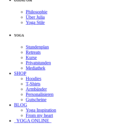
GOING OM
Philosophie
Über Julia
Yoga Stile
YOGA
Stundenplan
Retreats
Kurse
Privatstunden
Mediathek
SHOP
Hoodies
T-Shirts
Armbänder
Personalisieren
Gutscheine
BLOG
Yoga Inspiration
From my heart
YOGA ONLINE