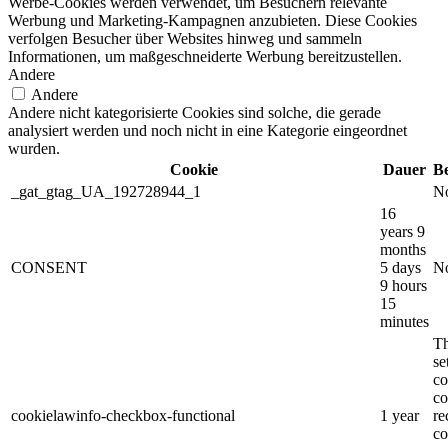
Werbe-Cookies werden verwendet, um Besuchern relevante
Werbung und Marketing-Kampagnen anzubieten. Diese Cookies
verfolgen Besucher über Websites hinweg und sammeln
Informationen, um maßgeschneiderte Werbung bereitzustellen.
Andere
Andere
Andere nicht kategorisierte Cookies sind solche, die gerade
analysiert werden und noch nicht in eine Kategorie eingeordnet
wurden.
Cookie
Dauer
B
_gat_gtag_UA_192728944_1
No
16
years 9
months
CONSENT
5 days
No
9 hours
15
minutes
Th
s
co
co
cookielawinfo-checkbox-functional
1 year
re
co