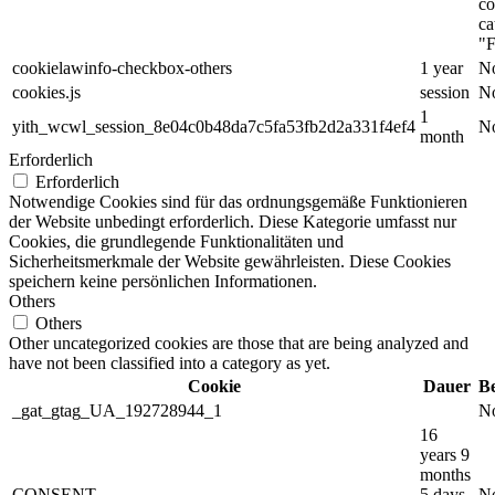
co
ca
"F
cookielawinfo-checkbox-others
1 year
No
cookies.js
session
No
1
yith_wcwl_session_8e04c0b48da7c5fa53fb2d2a331f4ef4
No
month
Erforderlich
Erforderlich
Notwendige Cookies sind für das ordnungsgemäße Funktionieren
der Website unbedingt erforderlich. Diese Kategorie umfasst nur
Cookies, die grundlegende Funktionalitäten und
Sicherheitsmerkmale der Website gewährleisten. Diese Cookies
speichern keine persönlichen Informationen.
Others
Others
Other uncategorized cookies are those that are being analyzed and
have not been classified into a category as yet.
Cookie
Dauer
B
_gat_gtag_UA_192728944_1
No
16
years 9
months
CONSENT
5 days
No