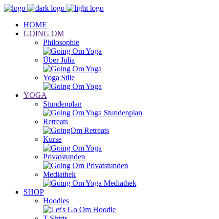
HOME
GOING OM
Philosophie
Über Julia
Yoga Stile
YOGA
Stundenplan
Retreats
Kurse
Privatstunden
Mediathek
SHOP
Hoodies
T-Shirts