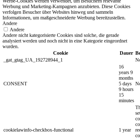
Werbe-Cookies werden verwendet, um Besuchern relevante
Werbung und Marketing-Kampagnen anzubieten. Diese Cookies
verfolgen Besucher über Websites hinweg und sammeln
Informationen, um maßgeschneiderte Werbung bereitzustellen.
Andere
Andere
Andere nicht kategorisierte Cookies sind solche, die gerade
analysiert werden und noch nicht in eine Kategorie eingeordnet
wurden.
Cookie
Dauer
B
_gat_gtag_UA_192728944_1
No
16
years 9
months
CONSENT
5 days
No
9 hours
15
minutes
Th
s
co
co
cookielawinfo-checkbox-functional
1 year
re
co