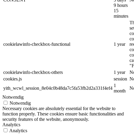
9 hours
15
minutes
Th
s
co
co
cookielawinfo-checkbox-functional
1 year
re
co
co
ca
"F
cookielawinfo-checkbox-others
1 year
No
cookies.js
session
No
1
yith_wcwl_session_8e04c0b48da7c5fa53fb2d2a331f4ef4
No
month
Notwendig
Notwendig
Necessary cookies are absolutely essential for the website to
function properly. These cookies ensure basic functionalities and
security features of the website, anonymously.
Analytics
Analytics