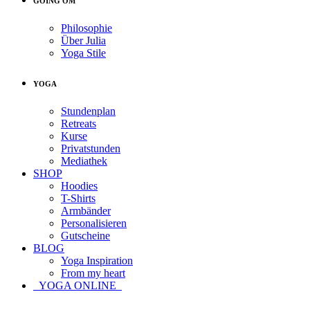
GOING OM
Philosophie
Über Julia
Yoga Stile
YOGA
Stundenplan
Retreats
Kurse
Privatstunden
Mediathek
SHOP
Hoodies
T-Shirts
Armbänder
Personalisieren
Gutscheine
BLOG
Yoga Inspiration
From my heart
YOGA ONLINE