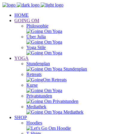
HOME
GOING OM
Philosophie
Über Julia
Yoga Stile
YOGA
Stundenplan
Retreats
Kurse
Privatstunden
Mediathek
SHOP
Hoodies
T-Shirts