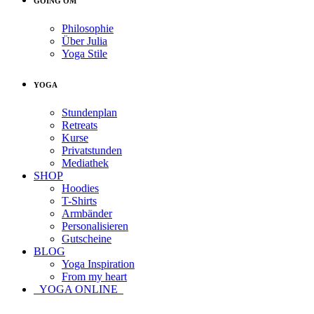
GOING OM
Philosophie
Über Julia
Yoga Stile
YOGA
Stundenplan
Retreats
Kurse
Privatstunden
Mediathek
SHOP
Hoodies
T-Shirts
Armbänder
Personalisieren
Gutscheine
BLOG
Yoga Inspiration
From my heart
YOGA ONLINE