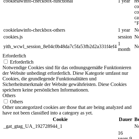
cookielawinfo-checkbox-functional
1 year
re
co
co
ca
"F
cookielawinfo-checkbox-others
1 year
No
cookies.js
session
No
1
yith_wcwl_session_8e04c0b48da7c5fa53fb2d2a331f4ef4
No
month
Erforderlich
Erforderlich
Notwendige Cookies sind für das ordnungsgemäße Funktionieren
der Website unbedingt erforderlich. Diese Kategorie umfasst nur
Cookies, die grundlegende Funktionalitäten und
Sicherheitsmerkmale der Website gewährleisten. Diese Cookies
speichern keine persönlichen Informationen.
Others
Others
Other uncategorized cookies are those that are being analyzed and
have not been classified into a category as yet.
Cookie
Dauer
B
_gat_gtag_UA_192728944_1
No
16
years 9