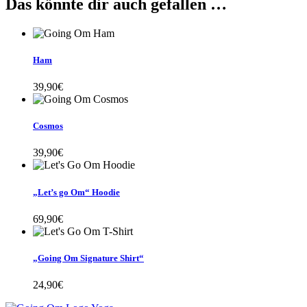
Das könnte dir auch gefallen …
Ham
39,90
€
Cosmos
39,90
€
„Let’s go Om“ Hoodie
69,90
€
„Going Om Signature Shirt“
24,90
€