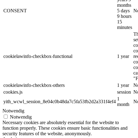
months
CONSENT
5 days
No
9 hours
15
minutes
Th
s
co
co
cookielawinfo-checkbox-functional
1 year
re
co
co
ca
"F
cookielawinfo-checkbox-others
1 year
No
cookies.js
session
No
1
yith_wcwl_session_8e04c0b48da7c5fa53fb2d2a331f4ef4
No
month
Notwendig
Notwendig
Necessary cookies are absolutely essential for the website to
function properly. These cookies ensure basic functionalities and
security features of the website, anonymously.