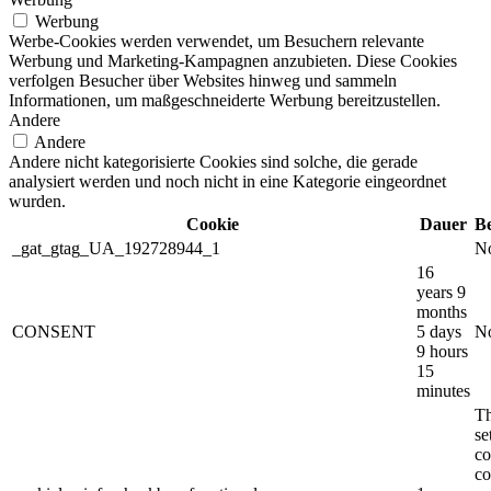
Werbung
Werbe-Cookies werden verwendet, um Besuchern relevante
Werbung und Marketing-Kampagnen anzubieten. Diese Cookies
verfolgen Besucher über Websites hinweg und sammeln
Informationen, um maßgeschneiderte Werbung bereitzustellen.
Andere
Andere
Andere nicht kategorisierte Cookies sind solche, die gerade
analysiert werden und noch nicht in eine Kategorie eingeordnet
wurden.
Cookie
Dauer
B
_gat_gtag_UA_192728944_1
No
16
years 9
months
CONSENT
5 days
No
9 hours
15
minutes
Th
s
co
co