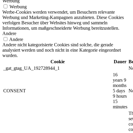
Werbung
Werbung
Werbe-Cookies werden verwendet, um Besuchern relevante
Werbung und Marketing-Kampagnen anzubieten. Diese Cookies
verfolgen Besucher über Websites hinweg und sammeln
Informationen, um maßgeschneiderte Werbung bereitzustellen.
Andere
Andere
Andere nicht kategorisierte Cookies sind solche, die gerade
analysiert werden und noch nicht in eine Kategorie eingeordnet
wurden.
Cookie
Dauer
B
_gat_gtag_UA_192728944_1
No
16
years 9
months
CONSENT
5 days
No
9 hours
15
minutes
Th
s
co
co