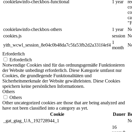
cookielawinfo-checkbox-functional
1 year
re
co
co
ca
"F
cookielawinfo-checkbox-others
1 year
No
cookies.js
session
No
1
yith_wcwl_session_8e04c0b48da7c5fa53fb2d2a331f4ef4
No
month
Erforderlich
Erforderlich
Notwendige Cookies sind für das ordnungsgemäße Funktionieren
der Website unbedingt erforderlich. Diese Kategorie umfasst nur
Cookies, die grundlegende Funktionalitäten und
Sicherheitsmerkmale der Website gewährleisten. Diese Cookies
speichern keine persönlichen Informationen.
Others
Others
Other uncategorized cookies are those that are being analyzed and
have not been classified into a category as yet.
Cookie
Dauer
B
_gat_gtag_UA_192728944_1
No
16