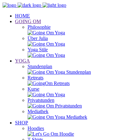
HOME
GOING OM
Philosophie
Über Julia
Yoga Stile
YOGA
Stundenplan
Retreats
Kurse
Privatstunden
Mediathek
SHOP
Hoodies
T-Shirts