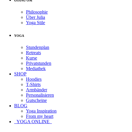
GOING OM
Philosophie
Über Julia
Yoga Stile
YOGA
Stundenplan
Retreats
Kurse
Privatstunden
Mediathek
SHOP
Hoodies
T-Shirts
Armbänder
Personalisieren
Gutscheine
BLOG
Yoga Inspiration
From my heart
YOGA ONLINE