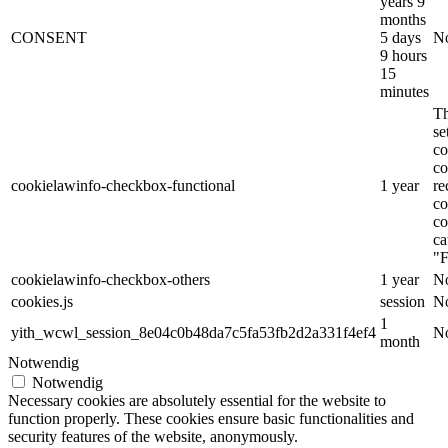
years 9
months
CONSENT
5 days
No
9 hours
15
minutes
Th
s
co
co
cookielawinfo-checkbox-functional
1 year
re
co
co
ca
"F
cookielawinfo-checkbox-others
1 year
No
cookies.js
session
No
1
yith_wcwl_session_8e04c0b48da7c5fa53fb2d2a331f4ef4
No
month
Notwendig
Notwendig
Necessary cookies are absolutely essential for the website to
function properly. These cookies ensure basic functionalities and
security features of the website, anonymously.